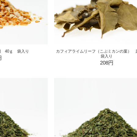
 40ｇ 袋入り
カフィアライムリーフ（こぶミカンの葉）
袋入り
円
208円