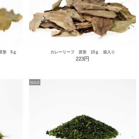
 原形 6ｇ
カレーリーフ 原形 10ｇ 袋入り
223円
SOLD