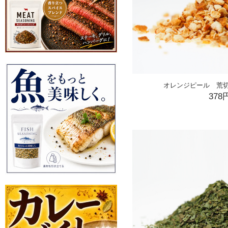
オレンジピール 荒切
378