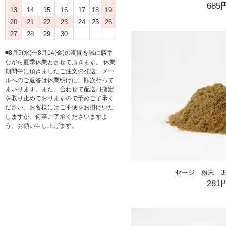
685
13
14
15
16
17
18
19
20
21
22
23
24
25
26
27
28
29
30
■8月5(水)〜8月14(金)の期間を誠に勝手
ながら夏季休業とさせて頂きます。 休業
期間中に頂きましたご注文の発送、メー
ルへのご返答は休業明けに、順次行って
まいります。また、合わせて配送日指定
を取り止めておりますので予めご了承く
ださい。お客様にはご不便をお掛けいた
しますが、何卒ご了承くださいますよ
う、お願い申し上げます。
セージ 粉末 3
281