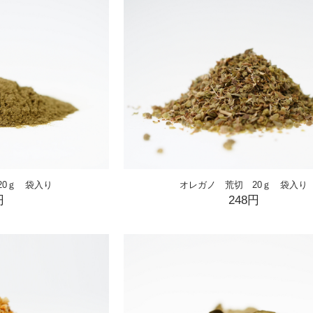
20ｇ 袋入り
オレガノ 荒切 20ｇ 袋入り
円
248円