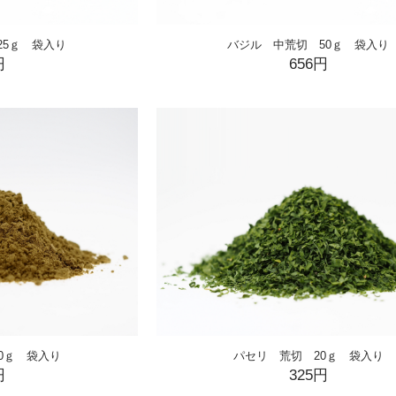
25ｇ 袋入り
バジル 中荒切 50ｇ 袋入り
円
656円
0ｇ 袋入り
パセリ 荒切 20ｇ 袋入り
円
325円