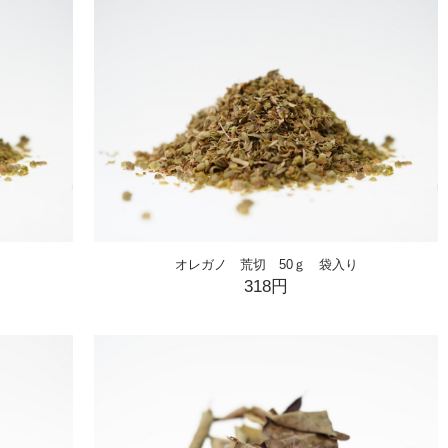
オレガノ 荒切 50ｇ 袋入り
318円