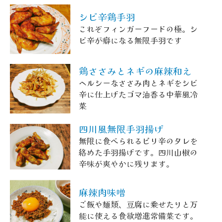
シビ辛鶏手羽
これぞフィンガーフードの極。シ
ビ辛が癖になる無限手羽です
鶏ささみとネギの麻辣和え
ヘルシーなささみ肉とネギをシビ
辛に仕上げたゴマ油香る中華風冷
菜
四川風無限手羽揚げ
無限に食べられるピリ辛のタレを
絡めた手羽揚げです。四川山椒の
辛味が爽やかに残ります。
麻辣肉味噌
ご飯や麺類、豆腐に乗せたりと万
能に使える食欲増進常備菜です。