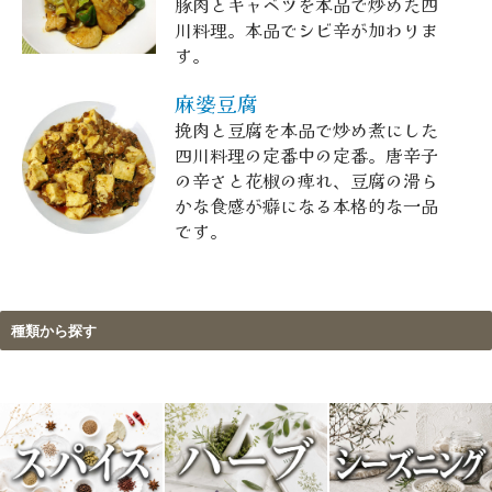
豚肉とキャベツを本品で炒めた四
川料理。本品でシビ辛が加わりま
す。
麻婆豆腐
挽肉と豆腐を本品で炒め煮にした
四川料理の定番中の定番。唐辛子
の辛さと花椒の痺れ、豆腐の滑ら
かな食感が癖になる本格的な一品
です。
種類から探す