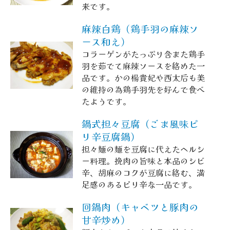
来です。
麻辣白鶏（鶏手羽の麻辣ソ
ース和え）
コラーゲンがたっぷり含また鶏手
羽を茹でて麻辣ソースを絡めた一
品です。かの楊貴妃や西太后も美
の維持の為鶏手羽先を好んで食べ
たようです。
鍋式担々豆腐（ごま風味ピ
リ辛豆腐鍋）
担々麺の麺を豆腐に代えたヘルシ
ー料理。挽肉の旨味と本品のシビ
辛、胡麻のコクが豆腐に絡む、満
足感のあるピリ辛な一品です。
回鍋肉（キャベツと豚肉の
甘辛炒め）