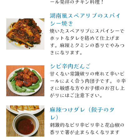
ール発祥のチキン料理！
湖南風スペアリブのスパイ
シー焼き
焼いたスペアリブにスパイシーで
ホットなタレを絡めて仕上げま
す。麻辣とクミンの香りでやみつ
きになります。
シビ辛肉だんご
甘くない常識破りの痺れて辛いビ
ールによく合う肉団子です。 ※辛
さに敏感な方やお子様のお召し上
がりにはご注意下さい。
麻辣つけダレ（餃子のタ
レ）
刺激的なピリ辛ビリ辛と花山椒の
香りで箸が止まらなくなります