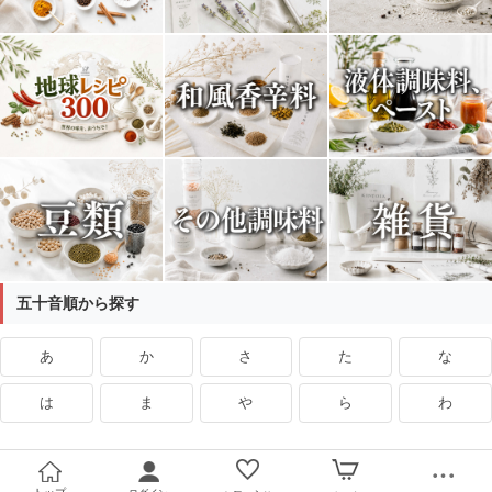
五十音順から探す
あ
か
さ
た
な
は
ま
や
ら
わ