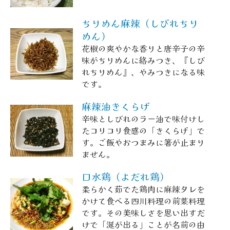
ちりめん麻辣（しびれちり
めん）
花椒の爽やかな香りと唐辛子の辛
味がちりめんに絡みつき、『しび
れちりめん』、やみつきになる味
です。
麻辣油きくらげ
辛味としびれのラー油で味付けし
たコリコリ食感の「きくらげ」で
す。ご飯やおつまみに箸が止まり
ません。
口水鶏（よだれ鶏）
柔らかく茹でた鶏肉に麻辣タレを
かけて食べる四川料理の前菜料理
です。その美味しさを思い出すだ
けで「涎が出る」ことが名前の由