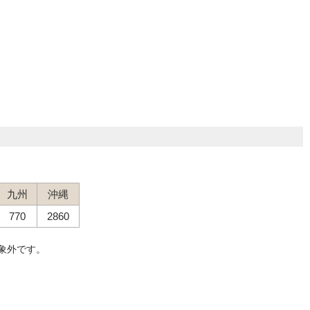
九州
沖縄
770
2860
象外です。