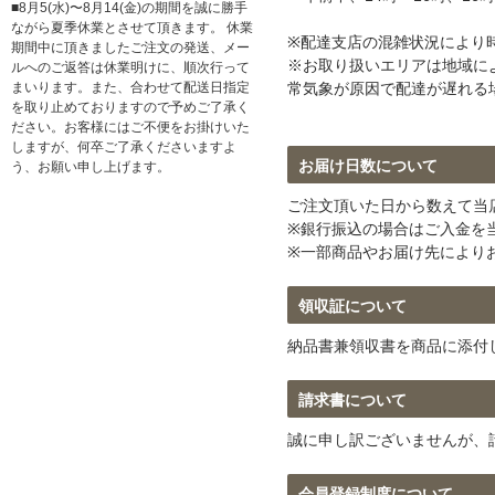
■8月5(水)〜8月14(金)の期間を誠に勝手
ながら夏季休業とさせて頂きます。 休業
※配達支店の混雑状況により
期間中に頂きましたご注文の発送、メー
※お取り扱いエリアは地域に
ルへのご返答は休業明けに、順次行って
まいります。また、合わせて配送日指定
常気象が原因で配達が遅れる
を取り止めておりますので予めご了承く
ださい。お客様にはご不便をお掛けいた
しますが、何卒ご了承くださいますよ
お届け日数について
う、お願い申し上げます。
ご注文頂いた日から数えて当
※銀行振込の場合はご入金を
※一部商品やお届け先により
領収証について
納品書兼領収書を商品に添付
請求書について
誠に申し訳ございませんが、
会員登録制度について