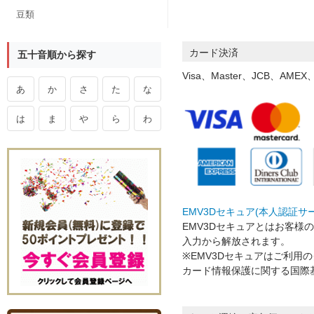
豆類
カード決済
五十音順から探す
Visa、Master、JCB、A
あ
か
さ
た
な
は
ま
や
ら
わ
EMV3Dセキュア(本人認証サ
EMV3Dセキュアとはお客
入力から解放されます。
※EMV3Dセキュアはご利
カード情報保護に関する国際基準「