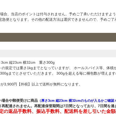
上げの場合、当店のポイントは付与されません。予めご了承いただけますよ
宅急便となります。その他の配送方法は選択できませんので、予めご了
m 縦23cm 横32cm 重さ300g
トの規定では重さ1kgまでとなっていますが、 ホールスパイス等、体
300gまでとさせていただきます。 300gを超える毎に梱包数が増えま
が3,900円【外税】以上で送料が無料になります。
い場合や郵便受けに商品
（厚さ3cm 縦23cm 横32cmのものが入るかご確
り再配達されません。再配達保管期間は7日間となっており、7日間を過
定の返品手数料、振込手数料、配送料を差し引いた金額