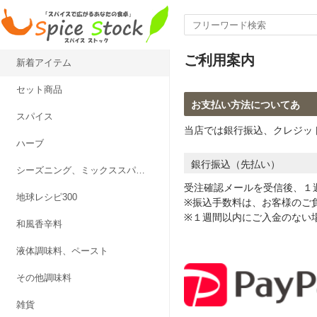
ご利用案内
新着アイテム
セット商品
お支払い方法についてあ
スパイス
当店では銀行振込、クレジット
ハーブ
銀行振込（先払い）
シーズニング、ミックススパイス
受注確認メールを受信後、１
地球レシピ300
※振込手数料は、お客様のご
※１週間以内にご入金のない
和風香辛料
液体調味料、ペースト
その他調味料
雑貨