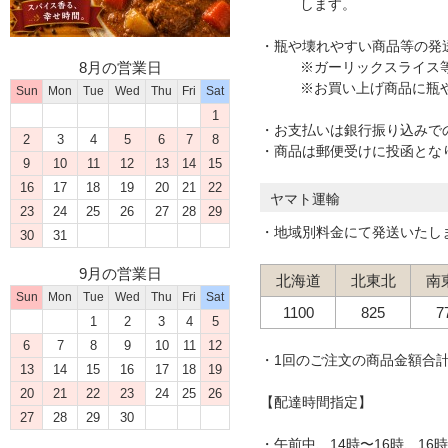
します。
・瓶や壊れやすい商品等の発
8月の営業日
※ガーリックスライス
※お買い上げ商品に瓶
Sun
Mon
Tue
Wed
Thu
Fri
Sat
1
・お支払いは銀行振り込みで
2
3
4
5
6
7
8
・商品は郵便受けに投函とな
9
10
11
12
13
14
15
16
17
18
19
20
21
22
ヤマト運輸
23
24
25
26
27
28
29
・地域別料金にて発送いたし
30
31
9月の営業日
北海道
北東北
南
Sun
Mon
Tue
Wed
Thu
Fri
Sat
1100
825
7
1
2
3
4
5
6
7
8
9
10
11
12
・1回のご注文の商品金額合計
13
14
15
16
17
18
19
20
21
22
23
24
25
26
【配達時間指定】
27
28
29
30
・午前中、14時〜16時、16