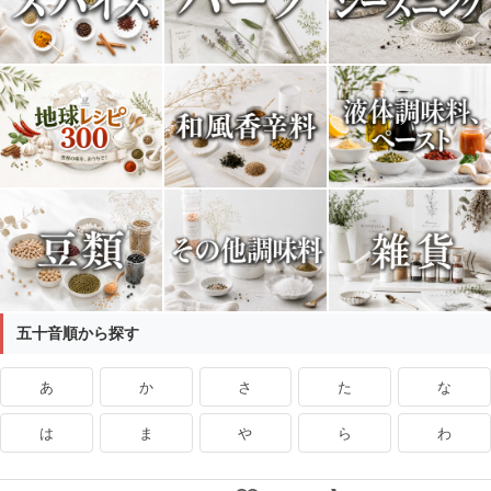
五十音順から探す
あ
か
さ
た
な
は
ま
や
ら
わ