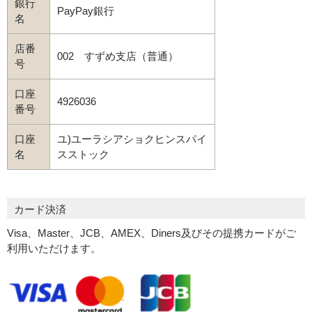
銀行
PayPay銀行
名
店番
002 すずめ支店（普通）
号
口座
4926036
番号
口座
ユ)ユーラシアショクヒンスパイ
名
スストック
カード決済
Visa、Master、JCB、AMEX、Diners及びその提携カードがご
利用いただけます。