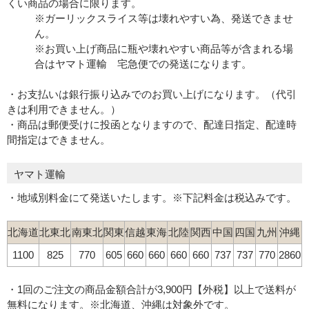
くい商品の場合に限ります。
※ガーリックスライス等は壊れやすい為、発送できませ
ん。
※お買い上げ商品に瓶や壊れやすい商品等が含まれる場
合はヤマト運輸 宅急便での発送になります。
・お支払いは銀行振り込みでのお買い上げになります。（代引
きは利用できません。）
・商品は郵便受けに投函となりますので、配達日指定、配達時
間指定はできません。
ヤマト運輸
・地域別料金にて発送いたします。※下記料金は税込みです。
北海道
北東北
南東北
関東
信越
東海
北陸
関西
中国
四国
九州
沖縄
1100
825
770
605
660
660
660
660
737
737
770
2860
・1回のご注文の商品金額合計が3,900円【外税】以上で送料が
無料になります。※北海道、沖縄は対象外です。