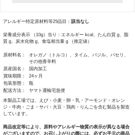
必須
アレルギー特定原材料等29品目：
該当なし
必須
栄養成分表示 （10g）当り：エネルギー kcal、たん白質 g、脂
質 g、炭水化物 g、食塩相当量 g （推定値）
原材料名：
オレガノ（トルコ）、タイム、バジル、パセリ、
その他香辛料
原産国名：
国内加工
賞味期限：
24ヶ月
必須
包装形態：
瓶
配送方法：
ヤマト運輸宅急便
本製品工場では、えび・小麦・卵・乳・アーモンド・オレン
ジ・牛肉・ごま・サバ・大豆・鶏肉・りんごを含む製品を製造
しています。
商品改定等により、原料やアレルギー物質の表示が異なる場合
がございますので、お召し上がりの際には、必ずお手元の商品
Eメール
電話
どちらでもよい